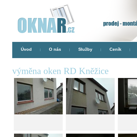
Úvod
O nás
Služby
Ceník
výměna oken RD Kněžice