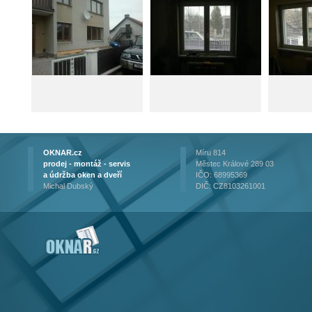
OKNAR.cz
Míru 814
prodej - montáž - servis
Městec Králové 289 03
a údržba oken a dveří
IČO: 68995369
Michal Dubský
DIČ: CZ8103261001